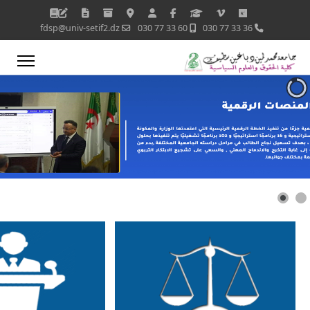
fdsp@univ-setif2.dz
60 33 77 030
36 33 77 030