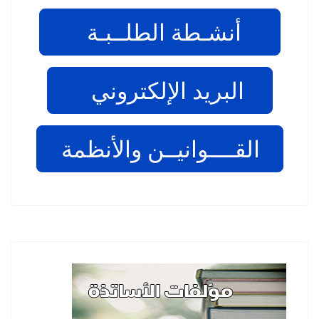
أنشـطة الطلــبـة
البريد الإلكتروني
القــــوانيــن والأنظمة