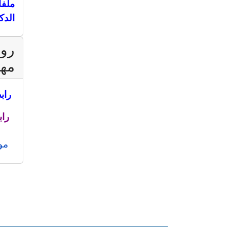
ملفا
الدك
روا
مه
راب
راب
مو