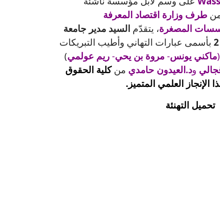
Wass
على وسم لابل مؤسسة ناشئة
طرف وزارة اقتصاد المعرفة
ؤسسات المصغرة
، يتقدّم
السيد مدير جامعة
بأسمى عبارات التهاني وأطيب التبريكات
(
ماكني يونس
-
مروة بن يحي
-
ريم عولمي
)
جالي
و
د.العيدون حامدي
من
كلية الحقوق
ا الإنجاز العلمي المتميز.
تحميل التهنئة