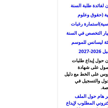
ن لفائدة طلبة السنة
نية (حقوق وعلوم
ية)
استمارة رغبات
يار التخصص في السنة
لثة ليسانس للموسم
20-2027
ن حول إيداع طلبات
صول على شهادة
وس على الخط مع دليل
ول والتسجيل في
صة
.
ر هام حول الملف
كتروني المطلوب لإيداع