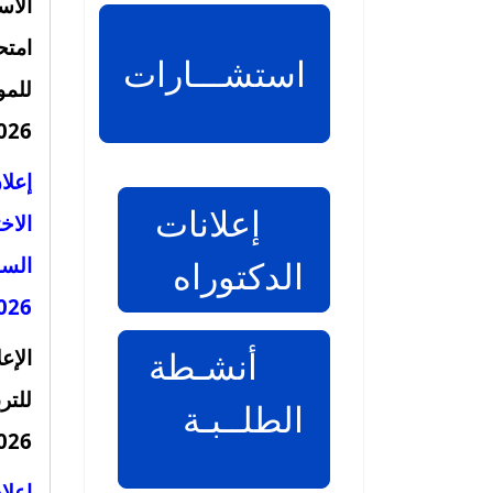
الأس
امتح
استشـــارات
026.
إعلا
إعلانات
الاخ
الدكتوراه
026.
أنشـطة
الإعل
للتر
الطلــبـة
2026 بعد ا
إعلا