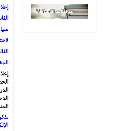
إعلا
الثا
سياس
لاخت
الثا
المقبل 26
إعلا
الح
الدر
الدخ
المن
تذكي
الإل