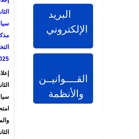
البريد
الثا
سياس
الإلكتروني
مذك
التخ
5-2026
إعلا
القــــوانيــن
الثا
والأنظمة
سياس
امتح
وال
الثاني 2025