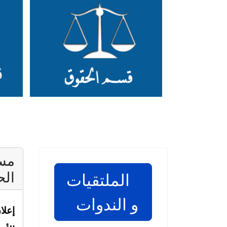
مست
الح
الملتقيات
و الندوات
إعلا