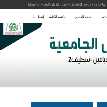
fdsp@univ-setif2.dz
60 33 77 030
36 33 77 030
ادة
البحث العلمي
مكتبة الكلية
إتصل بنا