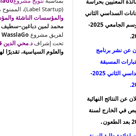
بمناسبة
تتويج مشروع
laGo
اتذة المعنيين بحراسة
(Label Startup)، الممنوح من
انات السداسي الثاني
والمؤسسات الناشئة والم
للموسم الجامعي 2025-
محمد لمين دباغين–سطيف 2
لفريق مشروع
WasslaGo
2
تحت إشراف
د
.
محي الدين ق
ن عن نشر برنامج
والعلوم السياسية، تقديرًا لهذ
تبارات المسبقة
السداسي الثاني 2025-
2
ان عن النتائج النهائية
بص في الخارج لسنة
.
لطعون
ن لفائدة طلبة السنة