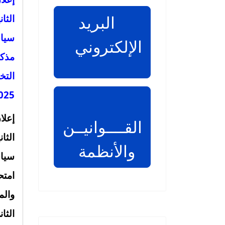
البريد
الثا
سياس
الإلكتروني
مذك
التخ
5-2026
إعلا
القــــوانيــن
الثا
والأنظمة
سياس
امتح
وال
الثاني 2025