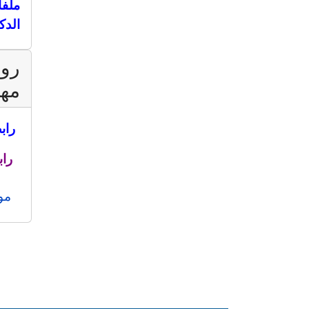
ملفا
الدك
روا
مه
راب
راب
مو