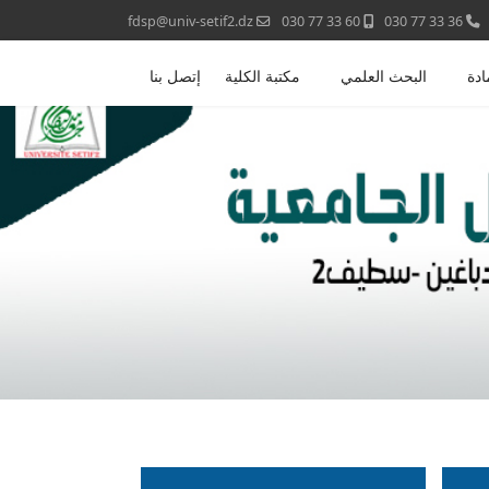
fdsp@univ-setif2.dz
60 33 77 030
36 33 77 030
ادة
البحث العلمي
مكتبة الكلية
إتصل بنا