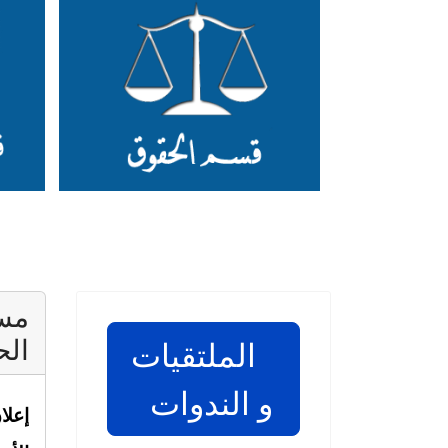
مست
الح
الملتقيات
و الندوات
إعلا