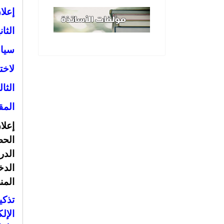
إعلا
الثا
سياس
لاخت
الثا
المقبل 26
إعلا
الح
الدر
الدخ
المن
تذكي
الإل