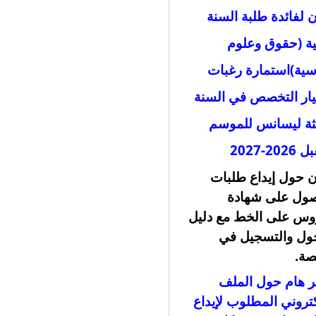
ن لفائدة طلبة السنة
نية (حقوق وعلوم
ية)
استمارة رغبات
يار التخصص في السنة
لثة ليسانس للموسم
20-2027
ن حول إيداع طلبات
صول على شهادة
وس على الخط مع دليل
ول والتسجيل في
صة
.
ر هام حول الملف
كتروني المطلوب لإيداع