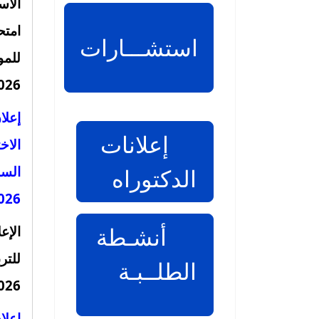
الأس
امتح
استشـــارات
026.
إعلا
إعلانات
الاخ
الدكتوراه
026.
أنشـطة
الإعل
للتر
الطلــبـة
2026 بعد ا
إعلا