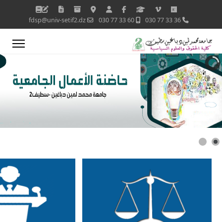
fdsp@univ-setif2.dz
60 33 77 030
36 33 77 030