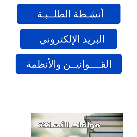
أنشـطة الطلــبـة
البريد الإلكتروني
القــــوانيــن والأنظمة