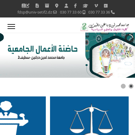
fdsp@univ-setif2.dz
60 33 77 030
36 33 77 030