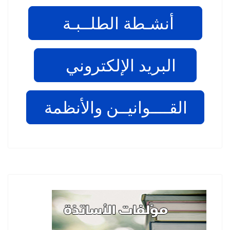
أنشـطة الطلــبـة
البريد الإلكتروني
القــــوانيــن والأنظمة