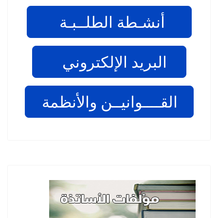
أنشـطة الطلــبـة
البريد الإلكتروني
القــــوانيــن والأنظمة