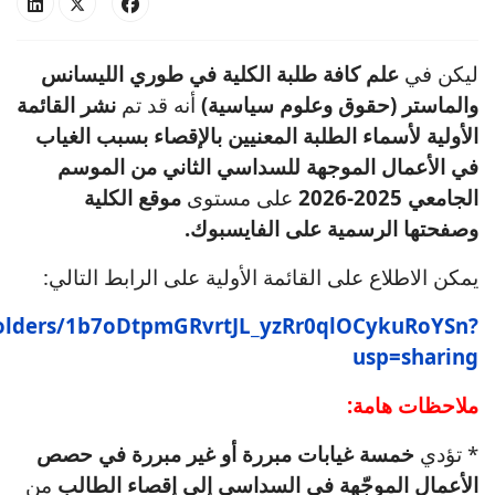
ليكن في
علم كافة طلبة الكلية في طوري الليسانس
والماستر (حقوق وعلوم سياسية)
أنه قد تم
نشر القائمة
الأولية لأسماء الطلبة المعنيين بالإقصاء بسبب الغياب
في الأعمال الموجهة للسداسي الثاني من الموسم
الجامعي 2025-2026
على مستوى
موقع الكلية
وصفحتها الرسمية على الفايسبوك.
يمكن الاطلاع على القائمة الأولية على الرابط التالي:
/folders/1b7oDtpmGRvrtJL_yzRr0qlOCykuRoYSn?
usp=sharing
ملاحظات هامة:
* تؤدي
خمسة غيابات مبررة أو غير مبررة في حصص
الأعمال الموجّهة في السداسي إلى إقصاء الطالب
من