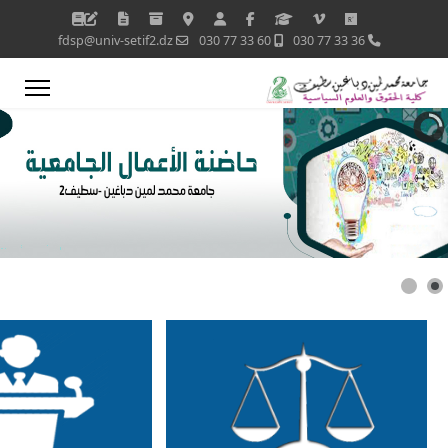
fdsp@univ-setif2.dz
60 33 77 030
36 33 77 030