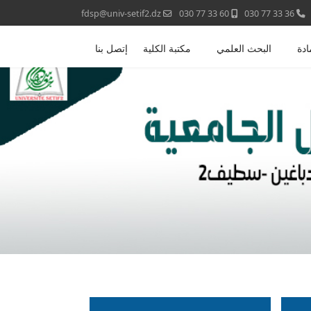
fdsp@univ-setif2.dz
60 33 77 030
36 33 77 030
ادة
البحث العلمي
مكتبة الكلية
إتصل بنا