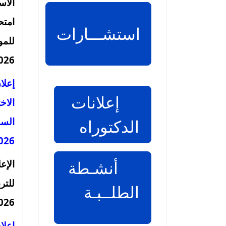
الأس
امتح
استشـــارات
026.
إعلا
إعلانات
الاخ
الدكتوراه
026.
أنشـطة
الإعل
للتر
الطلــبـة
2026 بعد ا
إعلا