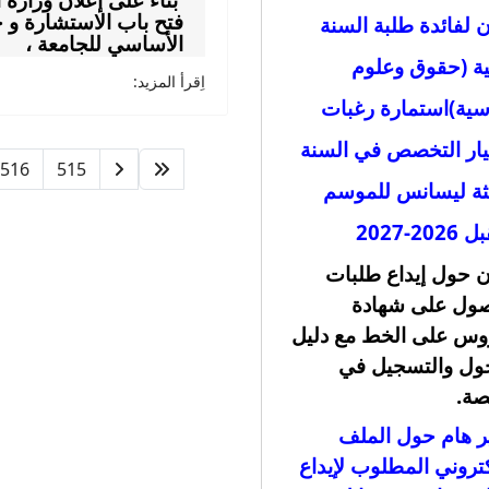
بناء على إعلان وزارة 
ن لفائدة طلبة السنة
فتح باب الاستشارة
و ج
الأساسي للجامعة ،
نية (حقوق وعلوم
اِقرأ المزيد:
ية)
استمارة رغبات
يار التخصص في السنة
516
515
لثة ليسانس للموسم
20-2027
ن حول إيداع طلبات
صول على شهادة
وس على الخط مع دليل
ول والتسجيل في
صة
.
ر هام حول الملف
كتروني المطلوب لإيداع