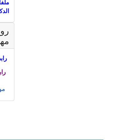
ملفا
الدك
روا
مه
راب
راب
مو