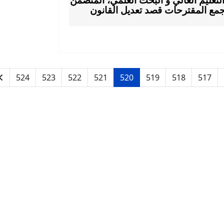
التعليم العالي و البحث العلمي، المتضمن
مع المقترحات قصد تعديل القانون
524
523
522
521
520
519
518
517