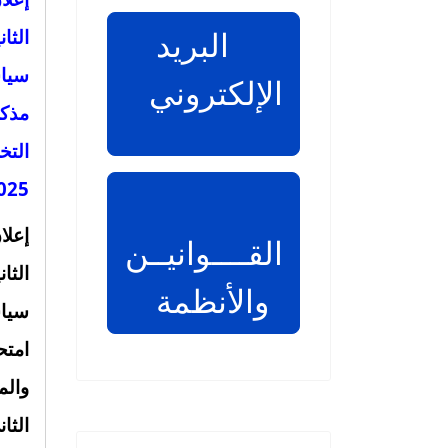
البريد
الثا
سياس
الإلكتروني
مذك
التخ
5-2026
إعلا
القــــوانيــن
الثا
والأنظمة
سياس
امتح
وال
الثاني 2025