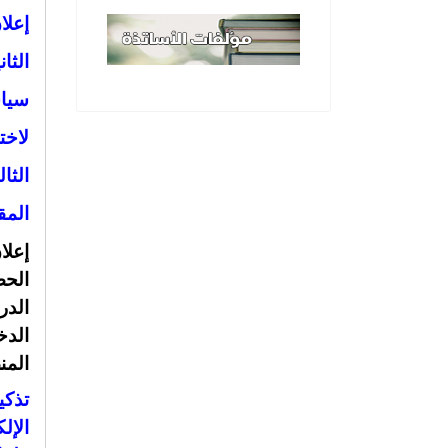
إعلا
الثا
سياس
لاخت
الثا
المقبل 26
إعلا
الح
الدر
الدخ
المن
تذكي
الإل