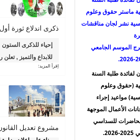
نية ماستر حقوق وعلوم
ية نشر لجان مناقشات
ذكرى اندلاع ثورة أول
رة
إحياء للذكرى الستون لا
رج الموسم الجامعي
للابداع والتميز , تعلن رئاس
.
202
اِقرأ المزيد:
ن لفائدة طلبة السنة
نية (حقوق وعلوم
ية) مواعيد إجراء
انات الأعمال الموجهة
محاضرات للسداسي
مشروع تعديل القانون
-2026.