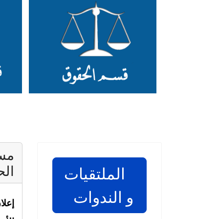
مست
الح
الملتقيات
و الندوات
إعلا