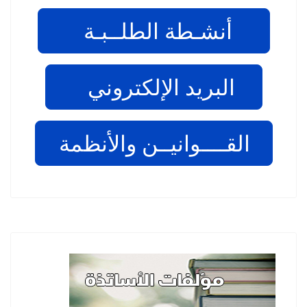
أنشـطة الطلــبـة
البريد الإلكتروني
القــــوانيــن والأنظمة