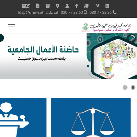
fdsp@univ-setif2.dz
60 33 77 030
36 33 77 030